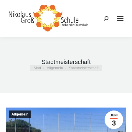
Search:
Stadtmeisterschaft
Sie befinden sich hier:
Start
Allgemein
Stadtmeisterschaft
Allgemein
JUNI
3