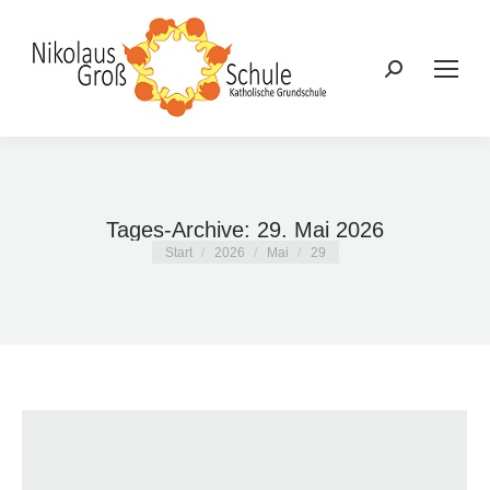
Search:
Tages-Archive:
29. Mai 2026
Sie befinden sich hier:
Start
2026
Mai
29