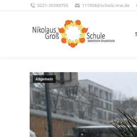
0221-35589750
111958@schule.nrw.de
Allgemein